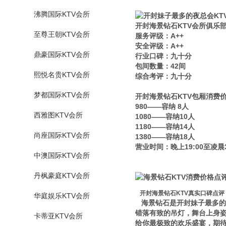
沸腾国际KTV会所
开封海景钻石KTV会所俱乐
至尊王朝KTV会所
服务评级：A++
安全评级：A++
鼎豪国际KTV会所
行业口碑：九十分
包间数量：42间
熙悦名贵KTV会所
综合考评：九十分
梦都国际KTV会所
开封海景钻石KTV包厢消费
980——容纳 8人
西雅图KTV会所
1080——容纳10人
1180——容纳14人
尚座国际KTV会所
1380——容纳18人
营业时间：晚上19:00至凌晨3
中澳国际KTV会所
丹枫豪庭KTV会所
开封海景钻石KTV真实口碑点评
华庭娱乐KTV会所
海景钻石是开封妹子最多的
错落有致的吊灯，舞台上身
卡蒂亚KTV会所
给你最极致的欢乐盛宴，期