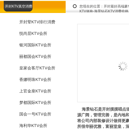
开封KTV真空消费
您现在的位置：
开封最好高端豪
KTV体验-海景钻石KTV消费价
开封荤KTV排行消费
悦尚层KTV会所
银河国际KTV会所
丽都国会KTV会所
皇家会客厅KTV会所
香娜明珠KTV会所
上官金座KTV会所
梦都国际KTV会所
海景钻石是开封摸摸唱点场
国会一号KTV会所
源广阔，管理完善，是内地
将公司内部装修设计做得更
海利华KTV会所
所很华丽优雅，富丽堂皇，