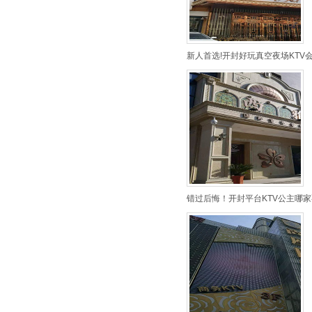
新人首选!开封好玩真空夜场KTV
错过后悔！开封平台KTV公主哪家