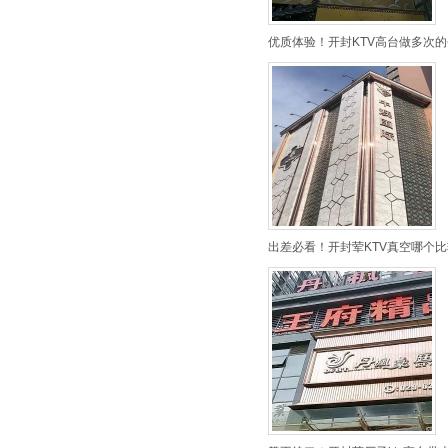
优质体验！开封KTV高台做多次的
出差必看！开封荤KTV真空哪个比