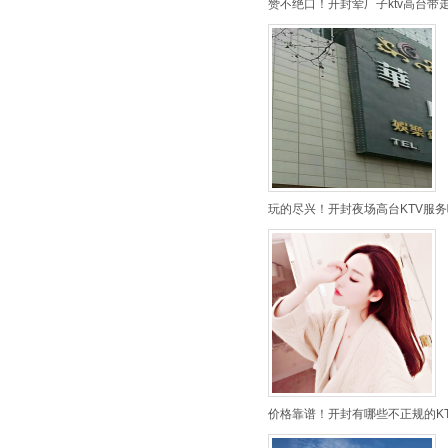
赞不绝口！开封荤厂子ktv高台带
玩的尽兴！开封夜场高台KTV服务
价格靠谱！开封有哪些不正规的KT