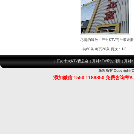
尽情的释放！开封KTV高台带走服
共60条 每页20条 页次：1/3
开封十大KTV夜总会
开封KTV荤的消费
开封K
|
|
|
版权所有 Copyrig
添加微信 1550 1188850 免费